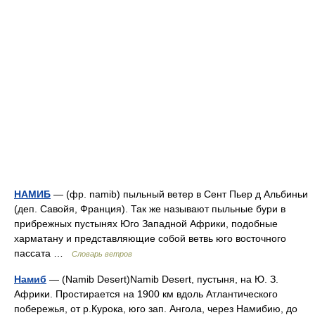
НАМИБ
— (фр. namib) пыльный ветер в Сент Пьер д Альбиньи
(деп. Савойя, Франция). Так же называют пыльные бури в
прибрежных пустынях Юго Западной Африки, подобные
харматану и представляющие собой ветвь юго восточного
пассата …
Словарь ветров
Намиб
— (Namib Desert)Namib Desert, пустыня, на Ю. З.
Африки. Простирается на 1900 км вдоль Атлантического
побережья, от р.Курока, юго зап. Ангола, через Намибию, до