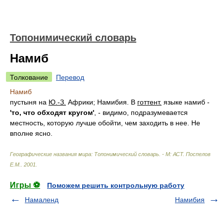
Топонимический словарь
Намиб
Толкование
Перевод
Намиб
пустыня на
Ю.-З.
Африки; Намибия. В
готтент.
языке намиб -
'то, что обходят кругом'
, - видимо, подразумевается
местность, которую лучше обойти, чем заходить в нее. Не
вполне ясно.
Географические названия мира: Топонимический словарь. - М: АСТ
.
Поспелов
Е.М.
.
2001
.
Игры ⚽
Поможем решить контрольную работу
Намаленд
Намибия