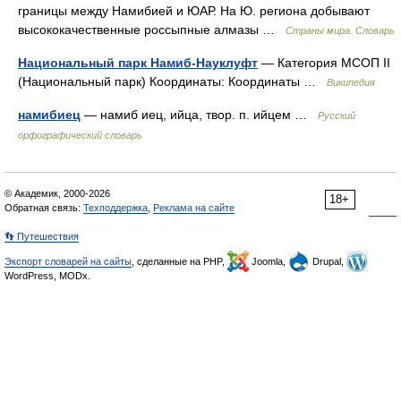
границы между Намибией и ЮАР. На Ю. региона добывают
высококачественные россыпные алмазы …
Страны мира. Словарь
Национальный парк Намиб-Науклуфт
— Категория МСОП II
(Национальный парк) Координаты: Координаты …
Википедия
намибиец
— намиб иец, ийца, твор. п. ийцем …
Русский
орфографический словарь
© Академик, 2000-2026
18+
Обратная связь:
Техподдержка
,
Реклама на сайте
👣 Путешествия
Экспорт словарей на сайты
, сделанные на PHP,
Joomla,
Drupal,
WordPress, MODx.