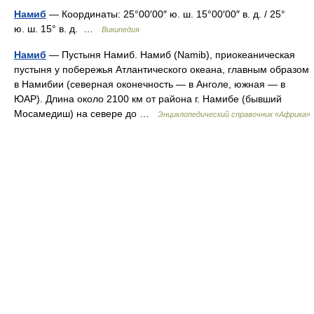
Намиб
— Координаты: 25°00′00″ ю. ш. 15°00′00″ в. д. / 25°
ю. ш. 15° в. д. …
Википедия
Намиб
— Пустыня Намиб. Намиб (Namib), приокеаническая
пустыня у побережья Атлантического океана, главным образом
в Намибии (северная оконечность — в Анголе, южная — в
ЮАР). Длина около 2100 км от района г. Намибе (бывший
Мосамедиш) на севере до …
Энциклопедический справочник «Африка»